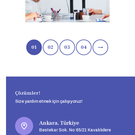
01
02
NEXT
03
04
Çözümler!
Size yardım etmek için çalışıyoruz!
Ankara, Türkiye
Bestekar Sok. No:65/21 Kavaklıdere