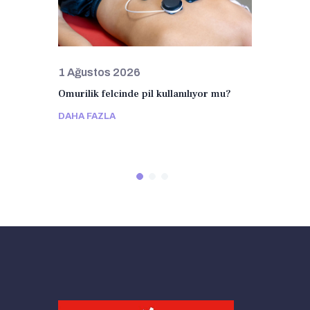
1 Ağustos 2026
1 Ağus
ir şey
Omurilik felcinde pil kullanılıyor mu?
Omurilik
mi?
DAHA FAZLA
DAHA F