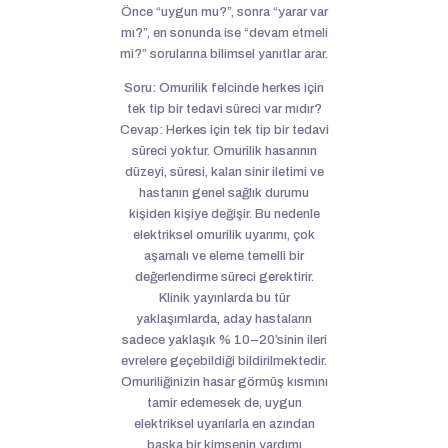
Önce “uygun mu?”, sonra “yarar var
mı?”, en sonunda ise “devam etmeli
mi?” sorularına bilimsel yanıtlar arar.
Soru: Omurilik felcinde herkes için
tek tip bir tedavi süreci var mıdır?
Cevap: Herkes için tek tip bir tedavi
süreci yoktur. Omurilik hasarının
düzeyi, süresi, kalan sinir iletimi ve
hastanın genel sağlık durumu
kişiden kişiye değişir. Bu nedenle
elektriksel omurilik uyarımı, çok
aşamalı ve eleme temelli bir
değerlendirme süreci gerektirir.
Klinik yayınlarda bu tür
yaklaşımlarda, aday hastaların
sadece yaklaşık % 10–20’sinin ileri
evrelere geçebildiği bildirilmektedir.
Omuriliğinizin hasar görmüş kısmını
tamir edemesek de, uygun
elektriksel uyarılarla en azından
başka bir kimsenin yardımı