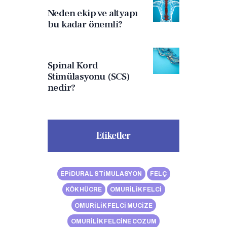
Neden ekip ve altyapı
bu kadar önemli?
Spinal Kord
Stimülasyonu (SCS)
nedir?
Etiketler
EPIDURAL STIMULASYON
FELÇ
KÖK HÜCRE
OMURILIK FELCI
OMURILIK FELCI MUCIZE
OMURILIK FELCINE COZUM