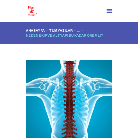
ANASAYFA
TÜM YAZILAR
...
NEDEN EKIP VE ALTYAPI BU KADAR ÖNEMLI?
ANASAYFA
HAKKIMIZDA
ARTIK BIR ÇÖZÜM VAR
ÇÖZÜM SÜREÇLERI
BLOG YAZILARI
İLETIŞIM
TR