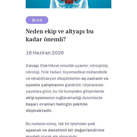
BLOG
Neden ekip ve altyapı bu
kadar önemli?
18 Haziran 2026
Cevap:
Elektriksel omurilik uyarımı; nöroşirürji,
nöroloji, fizik tedavi, biyomedikal mühendislik
ve rehabilitasyon disiplinlerinin
eş zamanlı ve
uyumlu çalışmasını
gerektirir. Uluslararası
yayınlara göre, bu tür kompleks girişimlerde
ekip uyumu
nun sağlanamadığı durumlarda
başarı oranları belirgin şekilde
düşmektedir
.
Bu nedenle süreç, tek bir işlemden
çok
aşamalı ve
denetimli
bir değerlendirme
modeli
olarak ele alınmalıdır.