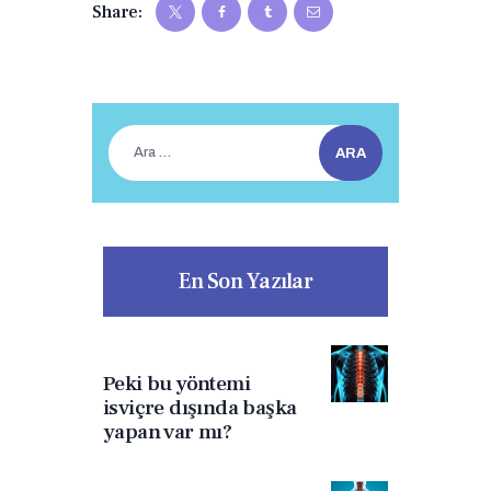
Share:
Arama:
En Son Yazılar
Peki bu yöntemi
isviçre dışında başka
yapan var mı?