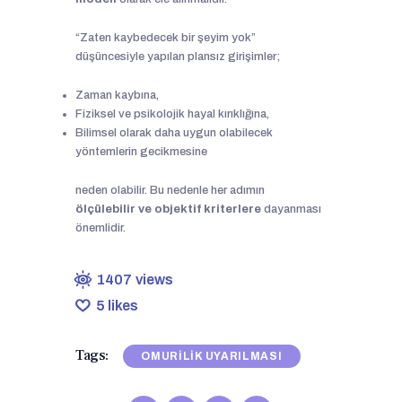
“Zaten kaybedecek bir şeyim yok”
düşüncesiyle yapılan plansız girişimler;
Zaman kaybına,
Fiziksel ve psikolojik hayal kırıklığına,
Bilimsel olarak daha uygun olabilecek
yöntemlerin gecikmesine
neden olabilir. Bu nedenle her adımın
ölçülebilir ve objektif kriterlere
dayanması
önemlidir.
1407
views
5
likes
Tags:
OMURILIK UYARILMASI