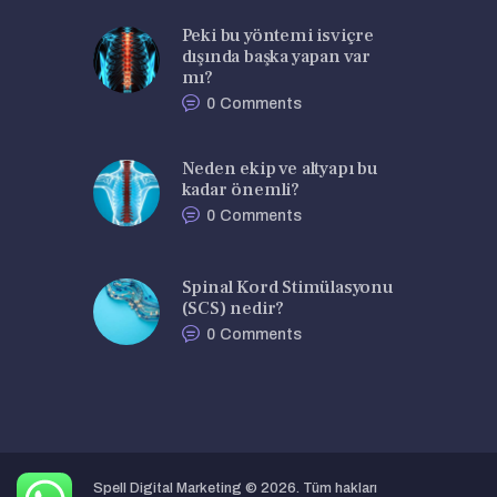
Peki bu yöntemi isviçre
dışında başka yapan var
mı?
0
Comments
Neden ekip ve altyapı bu
kadar önemli?
0
Comments
Spinal Kord Stimülasyonu
(SCS) nedir?
0
Comments
Spell Digital Marketing
© 2026. Tüm hakları