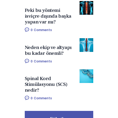
Peki bu yöntemi
isviçre dışında başka
yapan var mı?
0
Comments
Neden ekip ve altyapı
bu kadar önemli?
0
Comments
Spinal Kord
Stimülasyonu (SCS)
nedir?
0
Comments