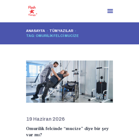
ANASAYFA
TÜM YAZILAR
TAG: OMURILIK FELCI MUCIZE
ANASAYFA
HAKKIMIZDA
ARTIK BIR ÇÖZÜM VAR
ÇÖZÜM SÜREÇLERI
BLOG YAZILARI
İLETIŞIM
TR
19 Haziran 2026
Omurilik felcinde “mucize” diye bir şey
var mı?