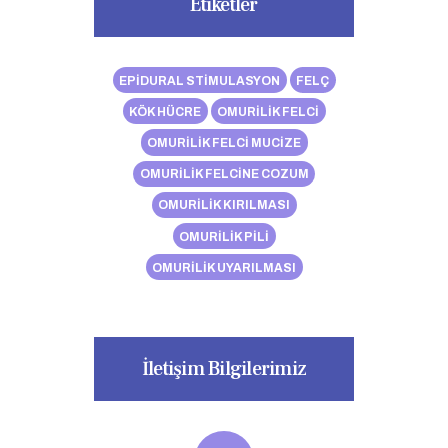
Etiketler
EPIDURAL STIMULASYON
FELÇ
KÖK HÜCRE
OMURILIK FELCI
OMURILIK FELCI MUCIZE
OMURILIK FELCINE COZUM
OMURILIK KIRILMASI
OMURILIK PILI
OMURILIK UYARILMASI
İletişim Bilgilerimiz